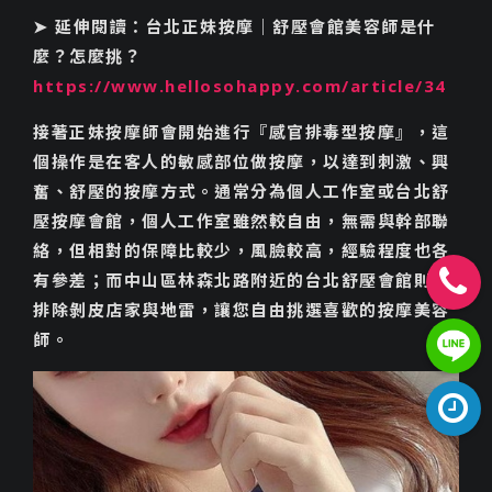
➤ 延伸閱讀：台北正妹按摩｜舒壓會館美容師是什
麼？怎麼挑？
https://www.hellosohappy.com/article/34
接著正妹按摩師會開始進行『感官排毒型按摩』，這
個操作是在客人的敏感部位做按摩，以達到刺激、興
奮、舒壓的按摩方式。通常分為個人工作室或台北舒
壓按摩會館，個人工作室雖然較自由，無需與幹部聯
絡，但相對的保障比較少，風臉較高，經驗程度也各
有參差；而中山區林森北路附近的台北舒壓會館則能
排除剝皮店家與地雷，讓您自由挑選喜歡的按摩美容
0962049
師。
https://li
gRMV4kT
周一至周日a
am5:30