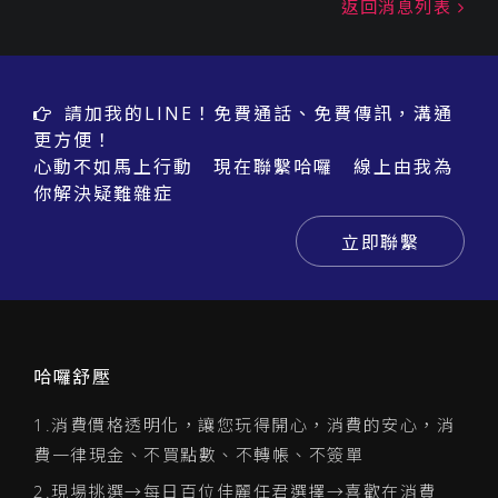
返回消息列表
請加我的LINE！免費通話、免費傳訊，溝通
更方便！
心動不如馬上行動 現在聯繫哈囉 線上由我為
你解決疑難雜症
立即聯繫
哈囉舒壓
1.消費價格透明化，讓您玩得開心，消費的安心，消
費一律現金、不買點數、不轉帳、不簽單
2.現場挑選→每日百位佳麗任君選擇→喜歡在消費