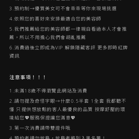
3.預約制→優質美女可不會乖乖等你來現場挑選
4.依照您的喜好來安排最適合您的美容師
5.我們推薦給您的美容師都一律親自看過本人才會推
薦，所以不用擔心我們會胡亂推薦
6.消費過後立即成為VIP 解鎖隱藏客評 更多即時紅牌
資訊
注意事項！！！
1.未滿18歲不得瀏覽此網站及消費
2.請勿提及奇怪字眼→什麼0.5半套 1全套 我都聽不
懂 只提供想放鬆的客人最優良的品質 按摩舒壓的環
境給您💖服務保證讓您滿意💖
3.第一次消費請帶雙證件哦
4.預約者請勿放鳥，放鳥者將列入黑名單！