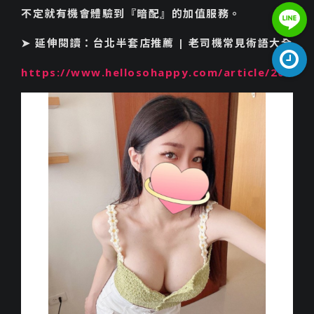
0962049
不定就有機會體驗到『暗配』的加值服務。
➤ 延伸閱讀：台北半套店推薦 | 老司機常見術語大全
https://li
gRMV4kT
https://www.hellosohappy.com/article/20
周一至周日a
am5:30