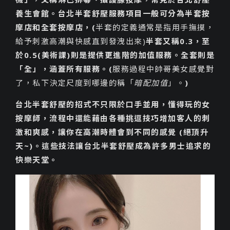
養生會館。台北半套舒壓服務項目一般可分為半套按
摩店和全套按摩店，(
半套的定義通常是指用手撫摸，
給予刺激高潮與快感直到發洩出來)
半套又稱0.3，至
於0.5(美術課)則是提供更進階的加值服務。全套則是
「全」，涵蓋所有服務。(
服務過程中帥哥美女感覺對
了，私下決定尺度到哪邊的稱「
暗配加值
」。
)
台北半套舒壓的招式不只限於口手並用，懂得玩的女
按摩師，流程中還能藉由各種挑逗技巧增加客人的刺
激和爽感，讓你在高潮時體會到不同的感覺 (絕頂升
天~)。這些技法讓台北半套舒壓成為許多男士追求的
快樂天堂。