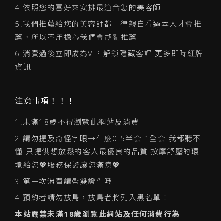
4.依照您的喜好來安排最適合您的美容師
5.我們推薦給您的美容師都一律親自看過本人才會推
薦，所以不用擔心我們會胡亂推薦
6.消費過後立即成為VIP 解鎖隱藏客評 更多即時紅牌
資訊
注意事項！！！
1.未滿18歲不得瀏覽此網站及消費
2.請勿提及奇怪字眼→什麼0.5半套 1全套 我都聽不
懂 只提供想放鬆的客人最優良的品質 按摩舒壓的環
境給您💖服務保證讓您滿意💖
3.第一次消費請帶雙證件哦
4.預約者請勿放鳥，放鳥者將列入黑名單！
本站嚴禁未滿18歲瀏覽此網站及任何消費行為