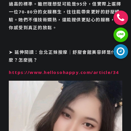
過高的標準。雖然理想型可能是95分，但實際上選擇
一位70-80分的女服務生，往往能帶來更好的舒壓體
驗。她們不僅技術嫻熟，還能提供更貼心的服務，讓
你感受到真正的放鬆。
0962049
https://li
gRMV4kT
➤ 延伸閱讀：台北正妹按摩｜舒壓會館美容師是什
麼？怎麼挑？
周一至周日a
am5:30
https://www.hellosohappy.com/article/34