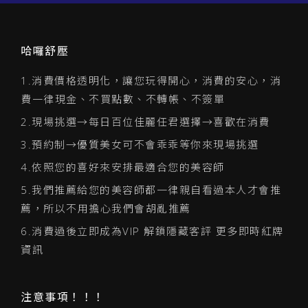
哈囉舒壓
1.消費價格透明化，讓您玩得開心，消費的安心，消
費一律現金、不買點數、不轉帳、不簽單
2.現場挑選→每日百位佳麗任君選擇→喜歡在消費
3.預約制→優質美女可不會乖乖等你來現場挑選
4.依照您的喜好來安排最適合您的美容師
5.我們推薦給您的美容師都一律親自看過本人才會推
薦，所以不用擔心我們會胡亂推薦
6.消費過後立即成為VIP 解鎖隱藏客評 更多即時紅牌
資訊
注意事項！！！