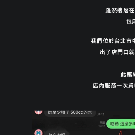
雖然樓層在
包
我們位於台北市
出了店門口就
此館於
店內服務一次買