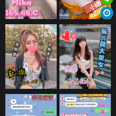
https://li
gRMV4kT
周一至周日a
am5:30