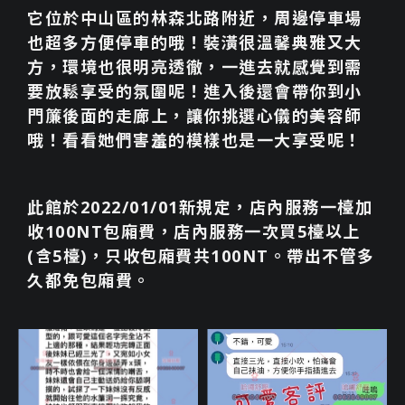
它位於中山區的林森北路附近，周邊停車場
也超多方便停車的哦！裝潢很溫馨典雅又大
方，環境也很明亮透徹，一進去就感覺到需
要放鬆享受的氛圍呢！進入後還會帶你到小
門簾後面的走廊上，讓你挑選心儀的美容師
哦！看看她們害羞的模樣也是一大享受呢！
此館於2022/01/01新規定，店內服務一檯加
收100NT包廂費，店內服務一次買5檯以上
(含5檯)，只收包廂費共100NT。帶出不管多
久都免包廂費。