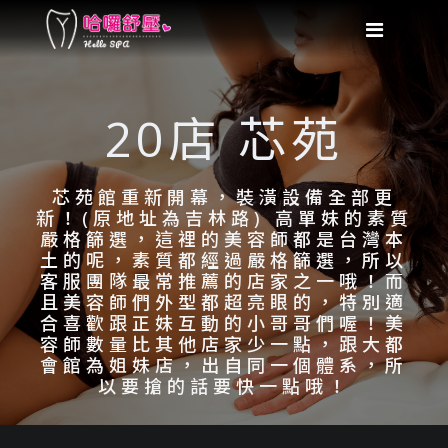
20店 芯苑
芯苑館重新開幕，裝潢設備全部更
新！(原地址為吉林路) 高單妹的素質
嚴格篩選，這裡的美容師都是台灣本
土的呢，素質都經過嚴格篩選，所以
客服團隊最常推薦的店家之一哦！而
且美容師們外型都超亮眼的，特別適
合喜歡跟正妹互動的小哥哥們喔！美
容師數量比其他店家少一點，跟大都
會館為姐妹店，出自同一個體系，所
以要搶的話要快一點哦！